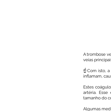
A trombose ve
veias principa
⠀
☝️Com isto, a
inflamam, cau
⠀
Estes coágul
artéria. Ess
tamanho do co
⠀
Algumas medid