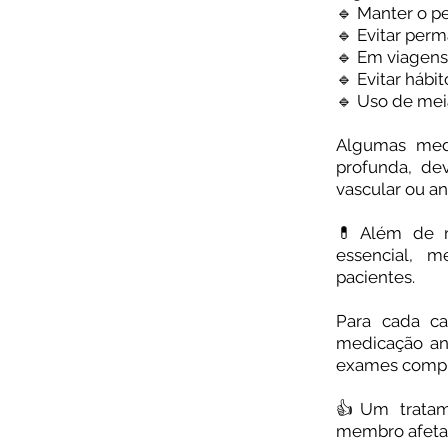
🔹 Manter o p
🔹 Evitar per
🔹 Em viagens
🔹 Evitar háb
🔹 Uso de mei
Algumas med
profunda, de
vascular ou an
⠀
💊Além de m
essencial, 
pacientes.⠀
⠀
Para cada c
medicação ant
exames compl
⠀
👍Um tratame
membro afeta