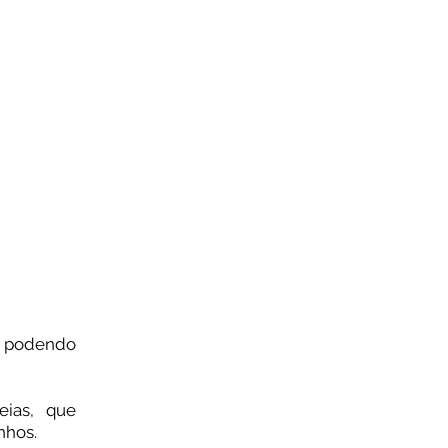
s, podendo
eias, que
inhos.⠀