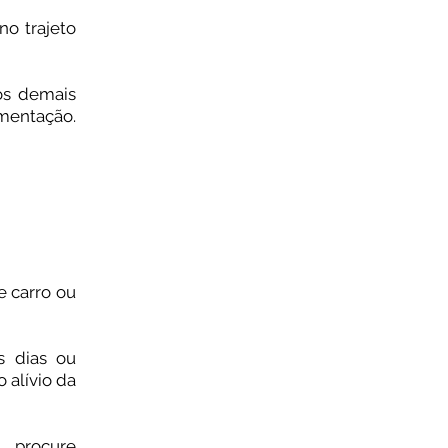
no trajeto
os demais
imentação.
 carro ou
s dias ou
 alívio da
 procure