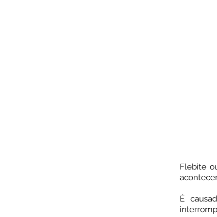
Flebite o
acontecer
⠀
É causad
interromp