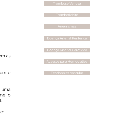
Trombose Venosa
Tromboflebite
Aneurismas
Doença Arterial Periférica
Doença Arterial Carotídea
em as
Acessos para Hemodiálise
dem e
Ecodoppler Vascular
r uma
rme o
l.⠀
se:⠀