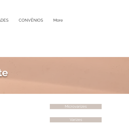
ADES
CONVÊNIOS
More
te
Microvarizes
Varizes