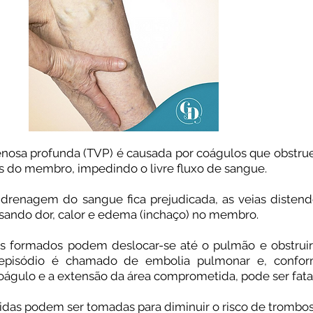
nosa profunda (TVP) é causada por coágulos que obstru
is do membro, impedindo o livre fluxo de sangue. ⠀
 drenagem do sangue fica prejudicada, as veias disten
sando dor, calor e edema (inchaço) no membro. ⠀
os formados podem deslocar-se até o pulmão e obstrui
e episódio é chamado de embolia pulmonar e, confo
águlo e a extensão da área comprometida, pode ser fata
as podem ser tomadas para diminuir o risco de trombo