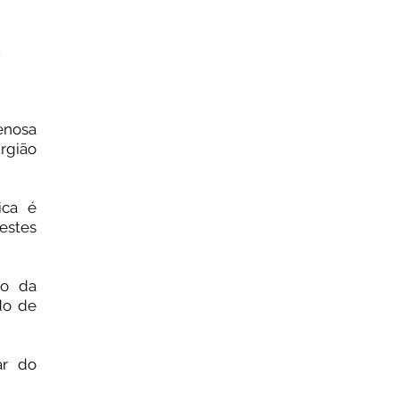
. ⠀
enosa
rgião
ica é
estes
so da
do de
ar do