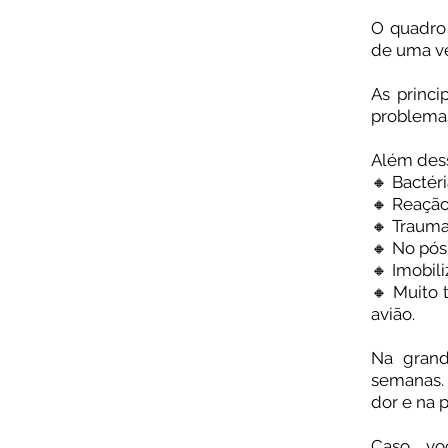
⠀
O quadro 
de uma ve
⠀
As princ
problemas
⠀
Além dess
🔸 Bactér
🔸 Reaçã
🔸 Trauma
🔸 No pós
🔸 Imobil
🔸 Muito
avião.⠀
⠀
Na grand
semanas. 
dor e na 
Caso vo