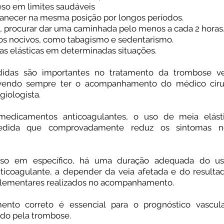
eso em limites saudáveis⠀
manecer na mesma posição por longos períodos. ⠀
, procurar dar uma caminhada pelo menos a cada 2 horas
itos nocivos, como tabagismo e sedentarismo.⠀
as elásticas em determinadas situações.⠀
idas são importantes no tratamento da trombose v
vendo sempre ter o acompanhamento do médico ciru
giologista.⠀
edicamentos anticoagulantes, o uso de meia elást
medida que comprovadamente reduz os sintomas n
aso em específico, há uma duração adequada do u
icoagulante, a depender da veia afetada e do resulta
ementares realizados no acompanhamento.⠀
nto correto é essencial para o prognóstico vascul
do pela trombose.