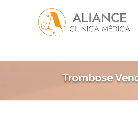
Varizes
Trombose Veno