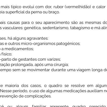
mais típico evolui com dor, rubor (vermelhidão) e calor 
ia superficial da perna ou braço.⠀
ipais causas para o seu aparecimento são as mesmas d
 vasculares: genética, sedentarismo, tabagismo e má al
es, há alguns agravantes:⠀
ias e outros micro-organismos patogênicos;⠀
o a medicamentos;⠀
 físico;⠀
-parto de gestantes com varizes;⠀
ização prolongada, após uma cirurgia;⠀
 tempo sem se movimentar durante uma viagem longa de
e maioria dos casos, o quadro se resolve em algun
Nesse período, o uso de algumas medicações auxiliam no
prevenção de complicações. ⠀
cê ou algum familiar apresente quadro parecido,