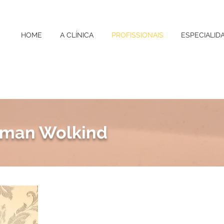
HOME
A CLÍNICA
PROFISSIONAIS
ESPECIALID
itman Wolkind
Dr Ricardo Roitman 
Reumatologista