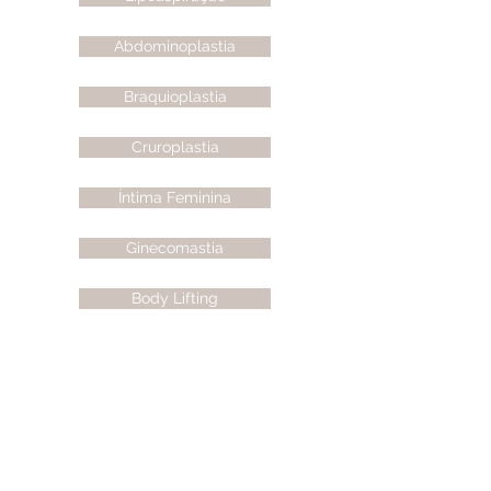
Abdominoplastia
Braquioplastia
Cruroplastia
Íntima Feminina
Ginecomastia
Body Lifting
Exérese de Tumor Cutâneo
Correção de Cicatriz