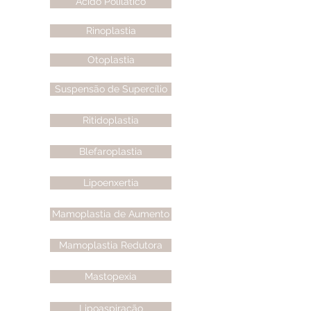
Ácido Polilático
Rinoplastia
Otoplastia
Suspensão de Supercílio
Ritidoplastia
Blefaroplastia
Lipoenxertia
Mamoplastia de Aumento
Mamoplastia Redutora
Mastopexia
Lipoaspiração